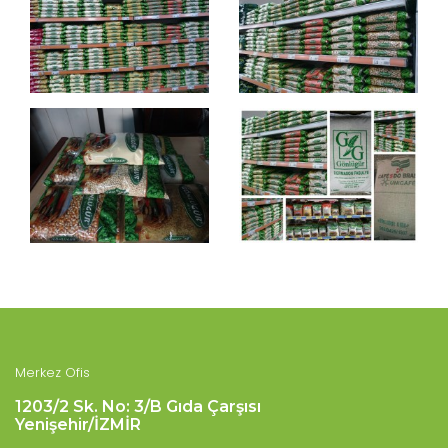
Merkez Ofis
1203/2 Sk. No: 3/B Gıda Çarşısı
Yenişehir/İZMİR