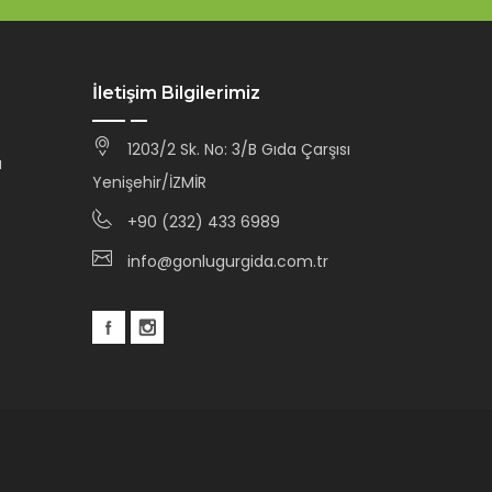
İletişim Bilgilerimiz
1203/2 Sk. No: 3/B Gıda Çarşısı
a
Yenişehir/İZMİR
+90 (232) 433 6989
info@gonlugurgida.com.tr