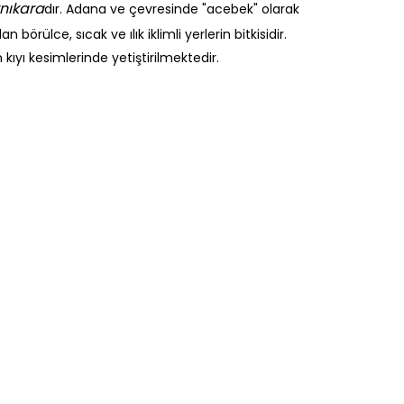
nıkara
dır. Adana ve çevresinde "acebek" olarak
 börülce, sıcak ve ılık iklimli yerlerin bitkisidir.
ıyı kesimlerinde yetiştirilmektedir.