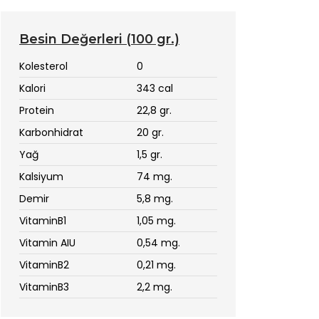
Besin Değerleri (100 gr.)
Kolesterol
0
Kalori
343 cal
Protein
22,8 gr.
Karbonhidrat
20 gr.
Yağ
1,5 gr.
Kalsiyum
74 mg.
Demir
5,8 mg.
VitaminB1
1,05 mg.
Vitamin AIU
0,54 mg.
VitaminB2
0,21 mg.
VitaminB3
2,2 mg.