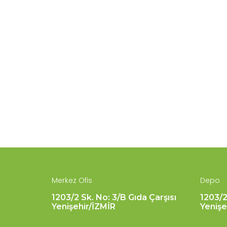
Merkez Ofis
Depo
1203/2 Sk. No: 3/B Gıda Çarşısı
1203/2
Yenişehir/İZMİR
Yenişe